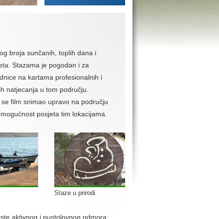
og broja sunčanih, toplih dana i
ijeta. Stazama je pogodan i za
rednice na kartama profesionalnih i
ih natjecanja u tom području.
m se film snimao upravo na području
 i mogućnost posjeta tim lokacijama.
Staze u prirodi
rste aktivnog i pustolovnog odmora: