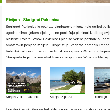
Rivijera - Starigrad Paklenica
Starigrad-Paklenica je poznato planinarsko mjesto koje uslijed velik
ugodne klime tijekom cijele godine posjećuju planinari iz cijelog sv
bicikliste i rolere. Vrhovi Paklenice i planine Velebit poznate su od
amaterskih penjača iz cijele Europe te je Starigrad domaćin i mnog
Velebitski vrhunci u trajnom su filmskom zapisu o Winettou o koje
Starigrada te je gostima atraktivan i specijalizirani Winettou Muzej
Kanjon Velike Paklenice
Šetnja uz plažu
Ribarenje
Prirodni krajolik Starigrada-Paklenice pruža mogućnosti za razne v