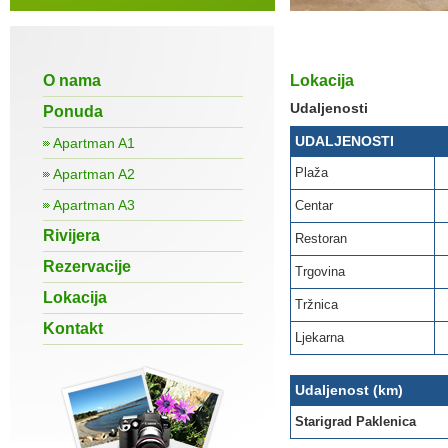
O nama
Lokacija
Udaljenosti
Ponuda
UDALJENOSTI
Apartman A1
Plaža
Apartman A2
Apartman A3
Centar
Rivijera
Restoran
Rezervacije
Trgovina
Lokacija
Tržnica
Kontakt
Ljekarna
Udaljenost (km)
Starigrad Paklenica