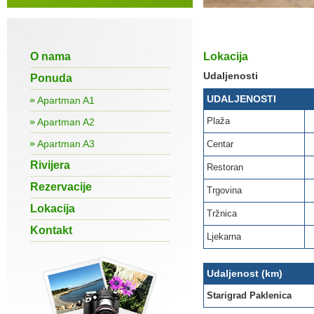
O nama
Lokacija
Udaljenosti
Ponuda
UDALJENOSTI
Apartman A1
Plaža
Apartman A2
Apartman A3
Centar
Rivijera
Restoran
Rezervacije
Trgovina
Lokacija
Tržnica
Kontakt
Ljekarna
Udaljenost (km)
Starigrad Paklenica